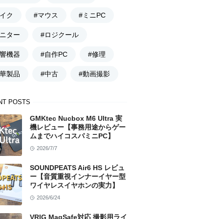
マイク
#マウス
#ミニPC
モニター
#ロジクール
音響機器
#自作PC
#修理
中華製品
#中古
#動画撮影
NT POSTS
GMKtec Nucbox M6 Ultra 実
機レビュー【事務用途からゲー
ムまでハイコスパミニPC】
2026/7/7
SOUNDPEATS Air6 HS レビュ
ー【音質重視インナーイヤー型
ワイヤレスイヤホンの実力】
2026/6/24
VRIG MagSafe対応 撮影用ライ