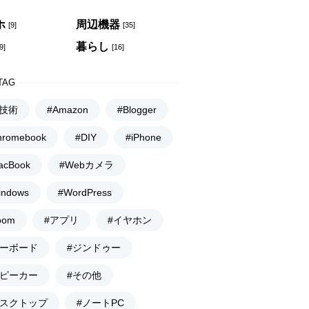
ホ
周辺機器
[9]
[35]
暮らし
9]
[16]
TAG
I技術
#Amazon
#Blogger
hromebook
#DIY
#iPhone
acBook
#Webカメラ
indows
#WordPress
oom
#アプリ
#イヤホン
キーボード
#ジンドゥー
スピーカー
#その他
デスクトップ
#ノートPC