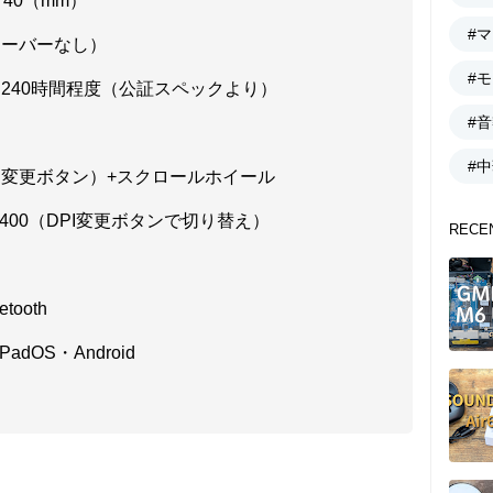
さ40（mm）
#
シーバーなし）
#
間＝240時間程度（公証スペックより）
#
#
PI変更ボタン）+スクロールホイール
000/2400（DPI変更ボタンで切り替え）
RECE
）
tooth
PadOS・Android