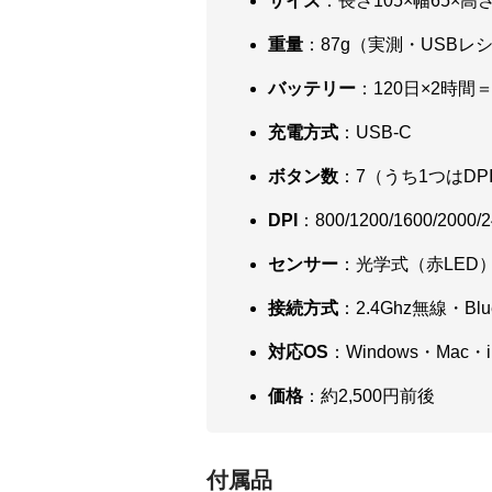
サイズ
：長さ105×幅65×高
重量
：87g（実測・USBレ
バッテリー
：120日×2時
充電方式
：USB-C
ボタン数
：7（うち1つはD
DPI
：800/1200/1600/2
センサー
：光学式（赤LED
接続方式
：2.4Ghz無線・Blue
対応OS
：Windows・Mac・i
価格
：約2,500円前後
付属品