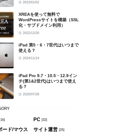
2023/01/02
XREAを使って無料で
WordPressサイトを構築（SSL
化・サブドメイン利用）
2022/12/26
iPad 第5・6・7世代はいつまで
使える？
2024/11/14
iPad Pro 9.7・10.5・12.9イン
チ(第1&2世代)はいつまで使え
る？
2025/07/28
GORY
PC
[16]
[32]
ボード/マウス
サイト運営
[25]