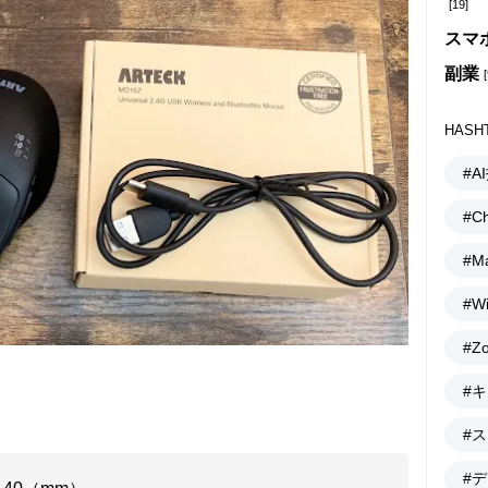
[19]
スマ
副業
[
HASH
#A
#C
#M
#W
#Z
#
#
#