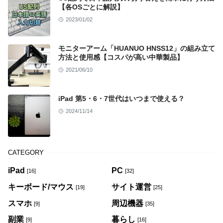
【各OSごとに解説】
2023/01/02
モニターアーム「HUANUO HNSS12」の組み立て
方法と使用感【コスパが高い中華製品】
2021/06/10
iPad 第5・6・7世代はいつまで使える？
2024/11/14
CATEGORY
iPad
PC
[16]
[32]
キーボード/マウス
サイト運営
[19]
[25]
スマホ
周辺機器
[9]
[35]
副業
暮らし
[9]
[16]