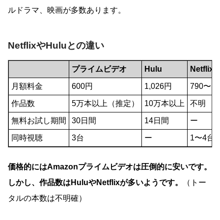
ルドラマ、映画が多数あります。
NetflixやHuluとの違い
プライムビデオ
Hulu
Netflix
月額料金
600円
1,026円
790〜1,
作品数
5万本以上（推定）
10万本以上
不明
無料お試し期間
30日間
14日間
ー
同時視聴
3台
ー
1〜4台
価格的にはAmazonプライムビデオは圧倒的に安いです。
しかし、作品数はHuluやNetflixが多いようです。
（トー
タルの本数は不明確）