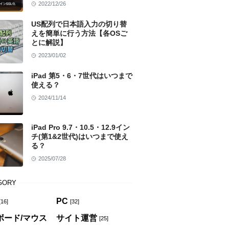
2022/12/26
US配列で日本語入力の切り替
えを簡単に行う方法【各OSご
とに解説】
2023/01/02
iPad 第5・6・7世代はいつまで
使える？
2024/11/14
iPad Pro 9.7・10.5・12.9イン
チ(第1&2世代)はいつまで使え
る？
2025/07/28
GORY
PC
[16]
[32]
ボード/マウス
サイト運営
[25]