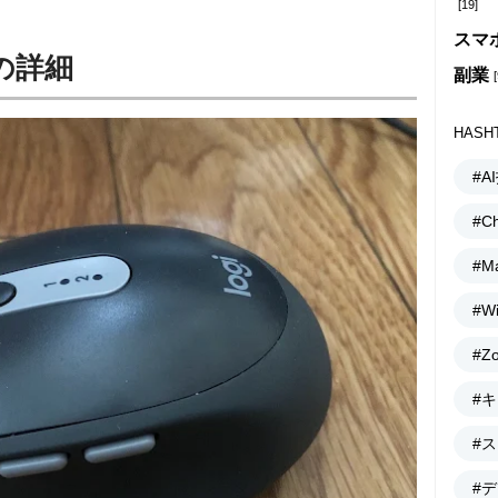
[19]
スマ
0の詳細
副業
[
HASH
#A
#C
#M
#W
#Z
#
#
#