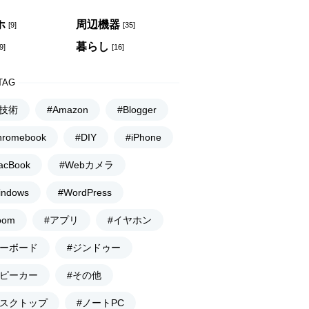
ホ
周辺機器
[9]
[35]
暮らし
9]
[16]
TAG
I技術
#Amazon
#Blogger
hromebook
#DIY
#iPhone
acBook
#Webカメラ
indows
#WordPress
oom
#アプリ
#イヤホン
キーボード
#ジンドゥー
スピーカー
#その他
デスクトップ
#ノートPC