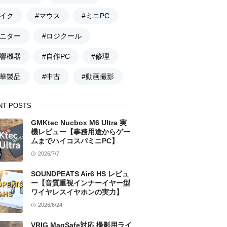
マイク
#マウス
#ミニPC
モニター
#ロジクール
音響機器
#自作PC
#修理
中華製品
#中古
#動画撮影
NT POSTS
GMKtec Nucbox M6 Ultra 実
機レビュー【事務用途からゲー
ムまでハイコスパミニPC】
2026/7/7
SOUNDPEATS Air6 HS レビュ
ー【音質重視インナーイヤー型
ワイヤレスイヤホンの実力】
2026/6/24
VRIG MagSafe対応 撮影用ライ